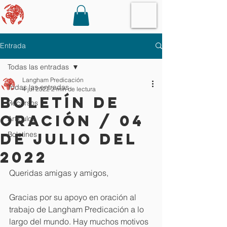
Entrada
Todas las entradas
Langham Predicación
Todas las entradas
4 jul 2022
2 min de lectura
Boletín de
Recursos
oración / 04
Artículos
de julio del
Boletines
2022
Queridas amigas y amigos,
Gracias por su apoyo en oración al 
trabajo de Langham Predicación a lo 
largo del mundo. Hay muchos motivos 