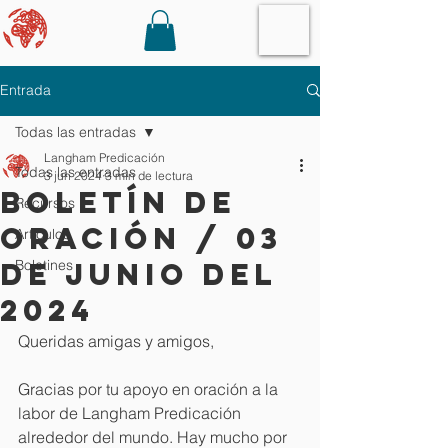
Entrada
Todas las entradas
Langham Predicación
Todas las entradas
3 jun 2024
3 min de lectura
Boletín de
Recursos
oración / 03
Artículos
de junio del
Boletines
2024
Queridas amigas y amigos,
Gracias por tu apoyo en oración a la 
labor de Langham Predicación 
alrededor del mundo. Hay mucho por 