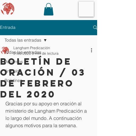
Entrada
Todas las entradas
Langham Predicación
Todas las entradas
3 feb 2020
3 min de lectura
Boletín de
Recursos
oración / 03
Artículos
de Febrero
Boletines
del 2020
Gracias por su apoyo en oración al 
ministerio de Langham Predicación a 
lo largo del mundo. A continuación 
algunos motivos para la semana. 