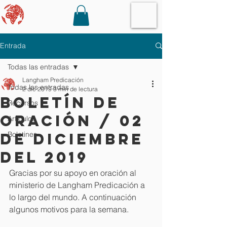
Entrada
Todas las entradas
Langham Predicación
Todas las entradas
2 dic 2019
3 min de lectura
Boletín de
Recursos
oración / 02
Artículos
de Diciembre
Boletines
del 2019
Gracias por su apoyo en oración al 
ministerio de Langham Predicación a 
lo largo del mundo. A continuación 
algunos motivos para la semana.  